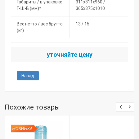
Габариты / в упаковке
311х311х960 /
Г-Ш-В (мм)*
365х375х1010
Вес нетто / вес брутто
13 / 15
(кг)
уточняйте цену
Назад
Похожие товары