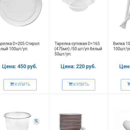
арелка D=205 Стирол
Тарелка суповая D=165
Вилка 1
елый 100шт/уп.
(475мл) /50 шт/уп белый
100шт/у
50шт/уп.
Цена: 450 руб.
Цена: 220 руб.
Цена
КУПИТЬ
КУПИТЬ