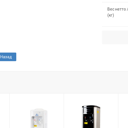
Вес нетто 
(кг)
Назад