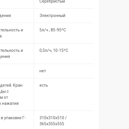
Серебристый
дения
Электронный
тельность и
5л/ч , 85-95ºC
а
тельность и
0,5л/ч, 10-15ºC
дения
нет
детей. Кран
есть
оды с
м от
о нажатия
 в упаковке Г-
310х310х510 /
365х355х555