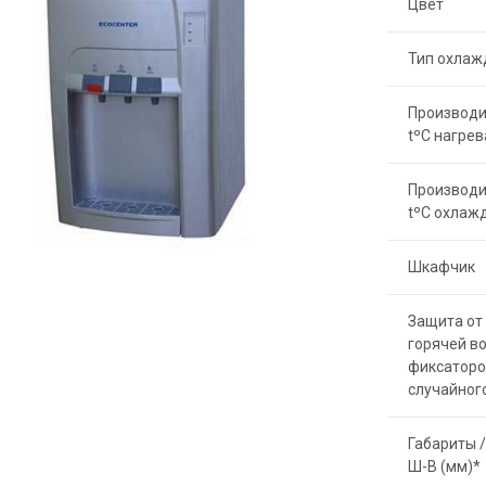
Цвет
Тип охлаж
Производи
tºC нагрев
Производи
tºC охлаж
Шкафчик
Защита от 
горячей в
фиксаторо
случайног
Габариты /
Ш-В (мм)*