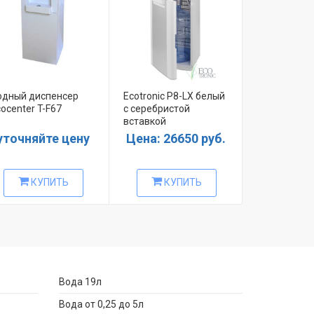
одный диспенсер
Ecotronic P8-LX белый
Ecotronic M
ocenter T-F67
с серебристой
черный со в
вставкой
нержавеюще
уточняйте цену
Цена: 26650 руб.
Цена: 27
КУПИТЬ
КУПИТЬ
КУ
Вода 19л
Вода от 0,25 до 5л