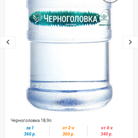
Черноголовка 18,9л
за 1
от 2-х
от 4-х
360 р.
360 р.
340 р.