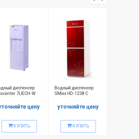
одный диспенсер
Водный диспенсер
Ecotronic P
cocenter 7LIECH-W
SMixx HD-1238 C
черный с се
вставкой
уточняйте цену
уточняйте цену
Цена: 20
КУПИТЬ
КУПИТЬ
КУ