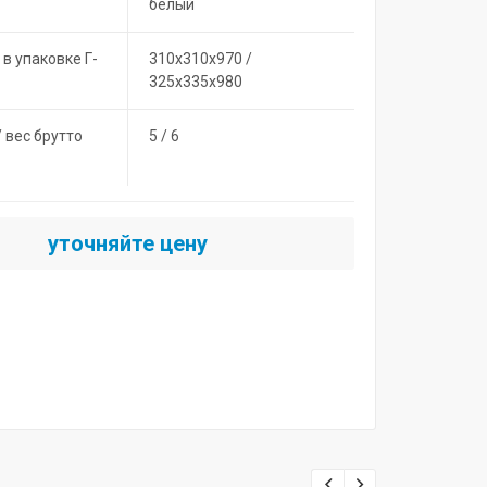
белый
 в упаковке Г-
310х310х970 /
325х335х980
/ вес брутто
5 / 6
уточняйте цену