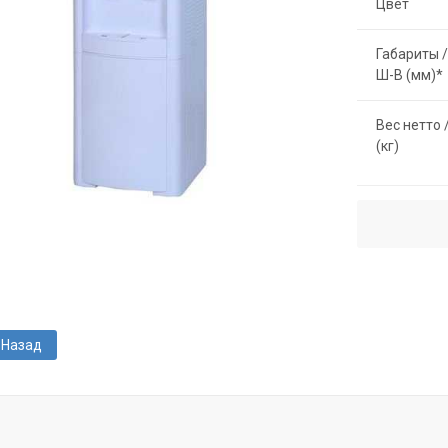
Цвет
Габариты /
Ш-В (мм)*
Вес нетто 
(кг)
Назад