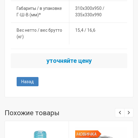
Габариты / в упаковке
310х300х950 /
Г-Ш-В (мм)*
335х330х990
Вес нетто / вес брутто
15,4 / 16,6
(кг)
уточняйте цену
Назад
Похожие товары