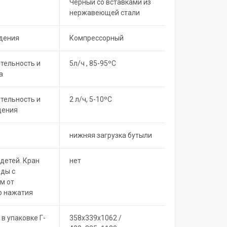
Черный со вставками из
нержавеющей стали
дения
Компрессорный
тельность и
5л/ч , 85-95ºC
а
тельность и
2 л/ч, 5-10ºC
дения
нижняя загрузка бутыли
детей. Кран
нет
оды с
м от
о нажатия
 в упаковке Г-
358х339х1062 /