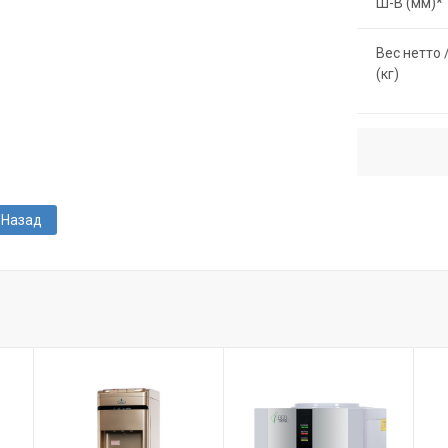
Ш-В (мм)*
Вес нетто 
(кг)
Назад