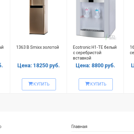
ый
1363 B Smixx золотой
Ecotronic H1-TE белый
16
с серебристой
с
вставкой
б.
Цена: 18250 руб.
Цена: 8800 руб.
Ц
КУПИТЬ
КУПИТЬ
р
Главная