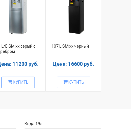
 L/E SMixx серый с
107 L SMixx черный
16 TD/E SMi
еребром
красный с с
ена: 11200 руб.
Цена: 16600 руб.
Цена: 69
КУПИТЬ
КУПИТЬ
КУ
Вода 19л