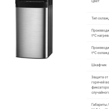
Цвет
Тип охлаж
Производи
tºC нагрев
Производи
tºC охлаж
Шкафчик
Защита от 
горячей в
фиксаторо
случайног
Габариты /