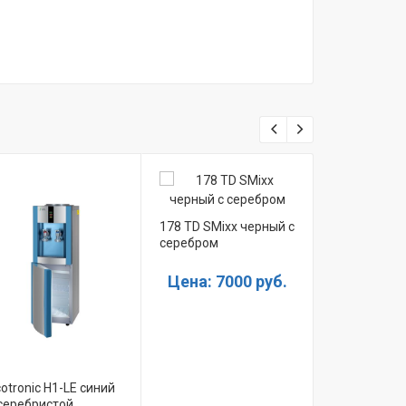
178 TD SMixx черный с
серебром
Цена: 7000 руб.
otronic H1-LE синий
1233 D Smix
 серебристой
серебристы