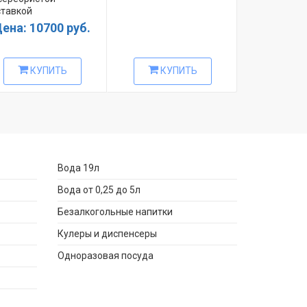
ставкой
ена: 10700 руб.
Цена: 15
КУПИТЬ
КУПИТЬ
КУ
Вода 19л
Вода от 0,25 до 5л
Безалкогольные напитки
Кулеры и диспенсеры
Одноразовая посуда