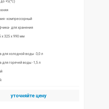
до +5(°С)
рхняя
ния- компрессорный
чика- для хранения
 х 325 х 990 мм
а для холодной воды -3,0 л
 для горячей воды -1,5 л
ый
й
уточняйте цену