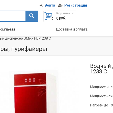
Войти
Регистрация
Корзина
руб.
0
компании
Доставка и оплата
ый диспенсер SMixx HD-1238 C
ры, пурифайеры
Водный 
1238 C
Мощность наг
Мощность ох
Нагрев- до +9