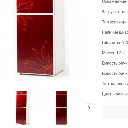
Охлаждение- 
Загрузка - ве
Тип охлажде
Наличие шкаф
Габариты- 325
Масса -17 кг
Емкость бачк
Емкость бачка
Тип напольн
Цвет -красны