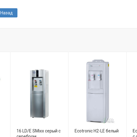
Назад
16 LD/E SMixx серый с
Ecotronic H2-LE белый
Ec
серебром
с