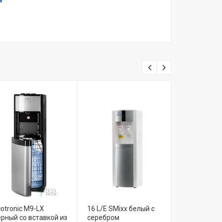
otronic M9-LX
16 L/E SMixx белый с
Ecotronic P
ерный со вставкой из
серебром
с серебрист