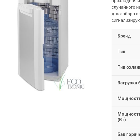
прохладная и
случайного н
для забора в
сигнализирую
Бренд
Тип
Тип охла
Загрузка 
Мощность 
Мощность
(Вт)
Бак горяч