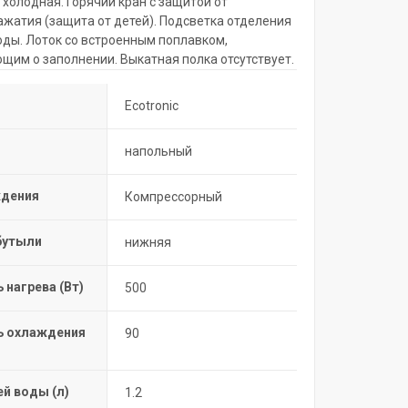
 холодная. Горячий кран с защитой от
ажатия (защита от детей). Подсветка отделения
оды. Лоток со встроенным поплавком,
щим о заполнении. Выкатная полка отсутствует.
Ecotronic
напольный
ждения
Компрессорный
бутыли
нижняя
нагрева (Вт)
500
 охлаждения
90
ей воды (л)
1.2