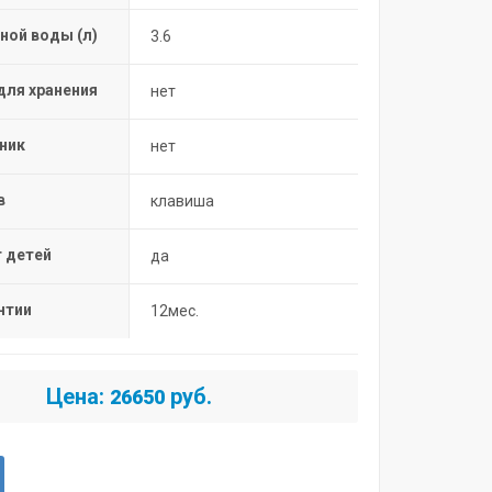
ной воды (л)
3.6
ля хранения
нет
ник
нет
в
клавиша
 детей
да
нтии
12мес.
Цена:
руб.
26650