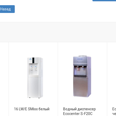
Назад
16 LW/E SMixx белый
Водный диспенсер
Ec
Ecocenter S-F20C
ч