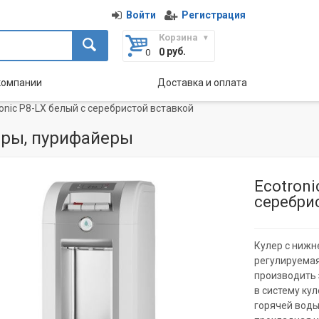
Войти
Регистрация
Корзина
руб.
0
компании
Доставка и оплата
onic P8-LX белый с серебристой вставкой
ры, пурифайеры
Ecotroni
серебри
Кулер с нижн
регулируемая
производить 
в систему ку
горячей воды