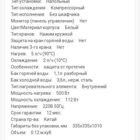
Тип установки: Напольный
Тип охлаждения: Компрессорный
Тип исполнения: Без шкафчика
Монитор (панель управления): Нет
ЦветМатериал корпуса: Белый
Тип кранов: Нажим кружкой
Защита на кран горячей воды: Нет
Наличие 3-го крана: Нет
Нагрев: 5 л/ч (90°С)
Охлаждение: 2 л/ч (10°С)
Особенности: защита от протечек
Бак горячей воды: 1,1л. разборный
Бак холодной воды: 3,6л., нерж. сталь
Тип нагревательного элемента: Внутренний
Мощность нагрева: 500 Вт
Мощность охлаждения: 112 Вт
Напряжение: 220В 50Гц.
Срок гарантии: 12 мес.
Страна пр-ва: Китай
Габариты без упаковки, мм: 335х335х1010
Объем: 0.12 м.куб