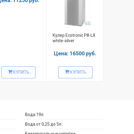
ена: 11250 руб.
Кулер Ecotronic P8-LX
Ecotronic H
white-silver
с золотой в
Цена: 16500 руб.
Цена: 70
КУПИТЬ
КУПИТЬ
КУ
Вода 19л
Вода от 0,25 до 5л
Безалкогольные напитки