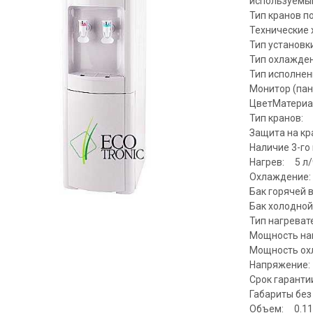
используемый
Тип кранов п
Технические 
Тип установ
Тип охлажде
Тип исполне
Монитор (пан
ЦветМатериа
Тип кранов:
Защита на кр
Наличие 3-го
Нагрев: 5 л/
Охлаждение: 
Бак горячей 
Бак холодной
Тип нагрева
Мощность на
Мощность ох
Напряжение:
Срок гаранти
Габариты без
Объем: 0.11 