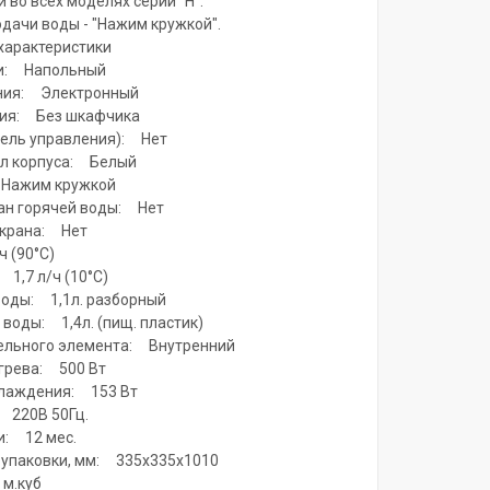
 во всех моделях серии "H".
одачи воды - "Нажим кружкой".
характеристики
ки: Напольный
ния: Электронный
ния: Без шкафчика
ель управления): Нет
л корпуса: Белый
 Нажим кружкой
ан горячей воды: Нет
 крана: Нет
ч (90°С)
1,7 л/ч (10°С)
воды: 1,1л. разборный
 воды: 1,4л. (пищ. пластик)
тельного элемента: Внутренний
грева: 500 Вт
лаждения: 153 Вт
 220В 50Гц.
и: 12 мес.
 упаковки, мм: 335х335х1010
м.куб