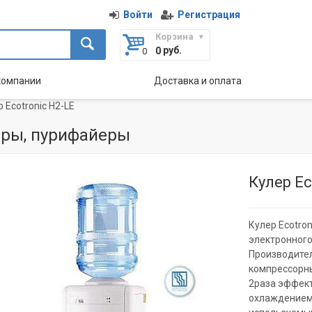
Войти
Регистрация
Корзина
руб.
0
компании
Доставка и оплата
 Ecotronic H2-LE
ры, пурифайеры
Кулер Ec
Кулер Ecotro
электронног
Производител
компрессорны
2раза эффект
охлаждением.