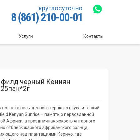
круглосуточно
8 (861) 210-00-01
Услуги
Контакты
нфилд черный Кениян
 25пак*2г
 полнота насыщенного терпкого вкуса и тонкий
ield Kenyan Sunrise – память о первозданной
ой Африки, а праздничная яркость янтарного
вно отблеск жаркого африканского солнца,
сияющего над плантациями Керичо, где