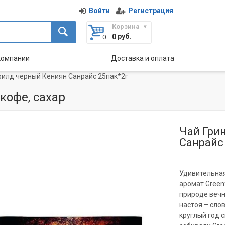
Войти
Регистрация
Корзина
руб.
0
компании
Доставка и оплата
филд черный Кениян Санрайс 25пак*2г
 кофе, сахар
Чай Гри
Санрайс
Удивительная
аромат Greenf
природе вечн
настоя – сло
круглый год 