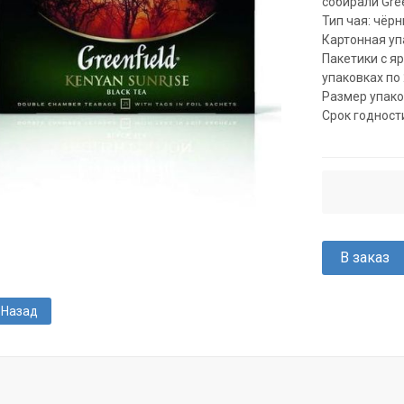
собирали Gree
Тип чая: чёрн
Картонная упа
Пакетики с я
упаковках по 
Размер упаков
Срок годности
В заказ
Назад