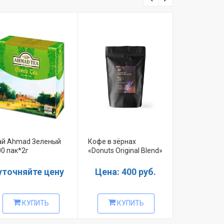
ай Ahmad Зеленый
Кофе в зёрнах
Чай Ахмад 
00 пак*2г
«Donuts Original Blend»
25*2,5 г Eng
1
уточняйте цену
Цена: 400 руб.
уточняй
КУПИТЬ
КУПИТЬ
КУ