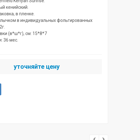
nfield Kenyan Sunrise.
ый кенийский.
ковка, в пленке.
рлычком в индивидуальных фольгированных
2г.
ки (в*ш*г), см: 15*8*7
: 36 мес.
уточняйте цену