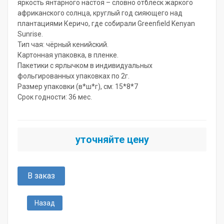
яркость янтарного настоя – словно отблеск жаркого
африканского солнца, круглый год сияющего над
плантациями Керичо, где собирали Greenfield Kenyan
Sunrise.
Тип чая: чёрный кенийский.
Картонная упаковка, в пленке.
Пакетики с ярлычком в индивидуальных
фольгированных упаковках по 2г.
Размер упаковки (в*ш*г), см: 15*8*7
Срок годности: 36 мес.
уточняйте цену
В заказ
Назад