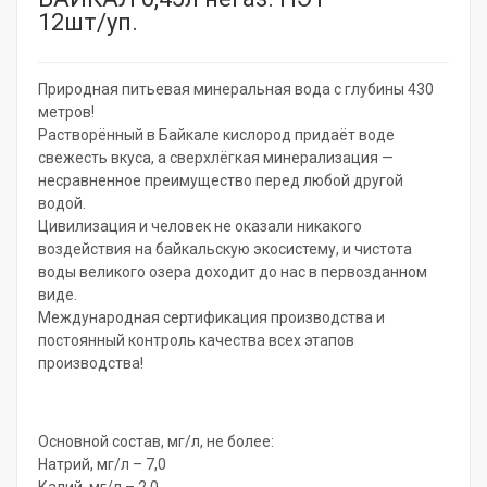
12шт/уп.
Природная питьевая минеральная вода с глубины 430
метров!
Растворённый в Байкале кислород придаёт воде
свежесть вкуса, а сверхлёгкая минерализация —
несравненное преимущество перед любой другой
водой.
Цивилизация и человек не оказали никакого
воздействия на байкальскую экосистему, и чистота
воды великого озера доходит до нас в первозданном
виде.
Международная сертификация производства и
постоянный контроль качества всех этапов
производства!
Основной состав, мг/л, не более:
Натрий, мг/л – 7,0
Калий, мг/л – 2,0