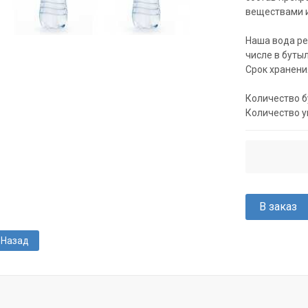
веществами 
Наша вода ре
числе в бутыл
Срок хранения
Количество б
Количество у
В заказ
Назад