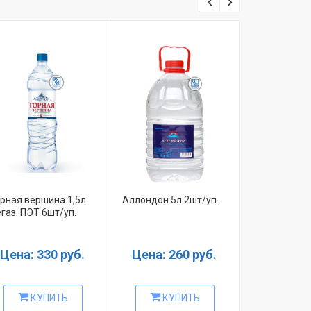
орная вершина 1,5л
Аллондон 5л 2шт/уп.
Питьевая в
газ. ПЭТ 6шт/уп.
Эльбрусинк
ДЕТСКАЯ 1.5л
шт)
Цена: 330 руб.
Цена: 260 руб.
уточняй
КУПИТЬ
КУПИТЬ
КУ