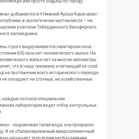
велосипеде или просто ходьбы по городу.
ина» добывается в п.Нижний Архыз Карачаево-
еспублики, в экологически чистом месте – на
хызским участком Тебердинского биосферного
ного заповедника.
ины строго выдерживается санитарная зона -
стоянии 650 кв.м нет человеческого жилья. На
еловеческого жилья нет на многие километры
начит, что в нашу скважину и питающий ее слой
д на протяжении всего исторического периода
и не попадают ни сточные, ни хозяйственные
, каждые полчаса специальная
анная лаборатория ведет отбор контрольных
.
ина» - ледниковая талая вода, она прекрасно
у. А ее сбалансированный микроэлементный
асно насыщает тело всеми необходимыми