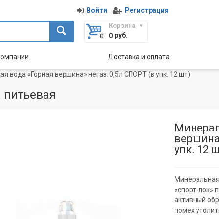
Войти
Регистрация
Корзина
руб.
0
компании
Доставка и оплата
я вода «Горная вершина» негаз. 0,5л СПОРТ (в упк. 12 шт)
 питьевая
Минерал
вершина»
упк. 12 
Минеральная 
«спорт-лок» 
активный обр
помех утолить