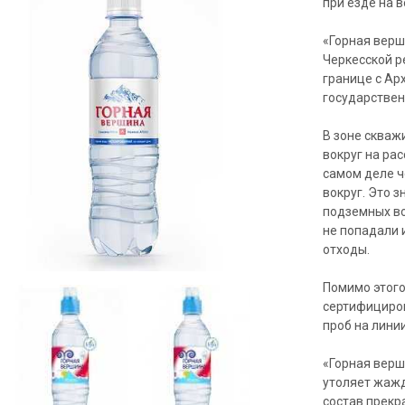
при езде на 
«Горная верш
Черкесской р
границе с Ар
государствен
В зоне скваж
вокруг на рас
самом деле ч
вокруг. Это з
подземных во
не попадали 
отходы.
Помимо этого
сертифициров
проб на линии
«Горная верш
утоляет жажд
состав прекр