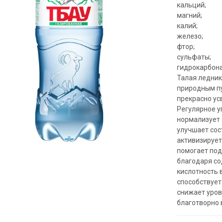
кальций;
магний;
калий;
железо;
фтор;
сульфаты;
гидрокарбона
Талая ледник
природным пу
прекрасно ус
Регулярное у
нормализует 
улучшает сос
активизирует
помогает под
благодаря со
кислотность 
способствует
снижает уров
благотворно 