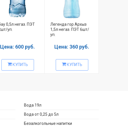
ау 0,5л негаз. ПЭТ
Легенда гор Архыз
Минеральн
2шт/уп.
1,5л негаз. ПЭТ 6шт/
лечебно-ст
уп.
вода BAIKA
газ. 0,5л
Цена: 600 руб.
Цена: 360 руб.
Цена: 4
КУПИТЬ
КУПИТЬ
КУ
Вода 19л
Вода от 0,25 до 5л
Безалкогольные напитки