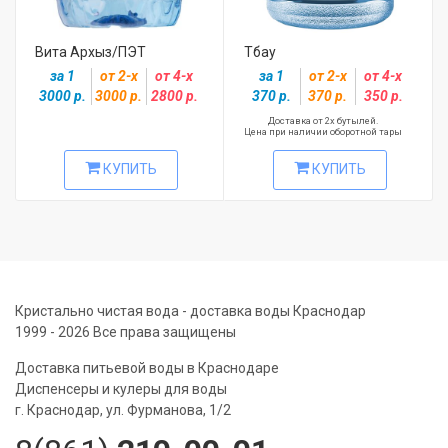
Вита Архыз/ПЭТ
Тбау
за 1
от 2-х
от 4-х
за 1
от 2-х
от 4-х
3000 р.
3000 р.
2800 р.
370 р.
370 р.
350 р.
Доставка от 2х бутылей.
Цена при наличии оборотной тары
КУПИТЬ
КУПИТЬ
Кристально чистая вода - доставка воды Краснодар
1999 - 2026 Все права защищены
Доставка питьевой воды в Краснодаре
Диспенсеры и кулеры для воды
г. Краснодар, ул. Фурманова, 1/2