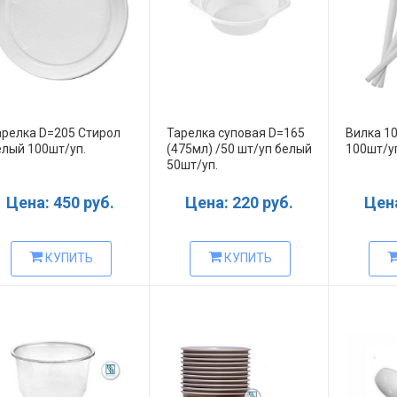
арелка D=205 Стирол
Тарелка суповая D=165
Вилка 1
елый 100шт/уп.
(475мл) /50 шт/уп белый
100шт/у
50шт/уп.
Цена: 450 руб.
Цена: 220 руб.
Цена
КУПИТЬ
КУПИТЬ